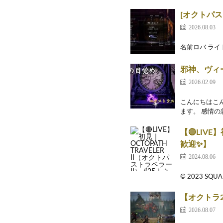
[オクトパス
2026.08.03
名前ロバ ライ
邪神、ヴィー
2026.02.09
こんにちはこ
ます。 感情の
【🔴LIVE
歓迎✨】
2024.08.06
© 2023 SQU
【オクトラ2】
2026.08.07