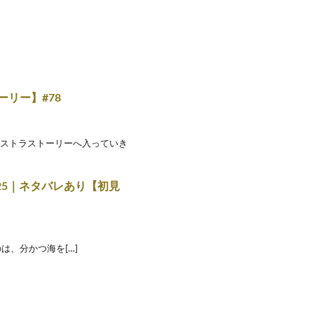
ーリー】#78
クストラストーリーへ入っていき
） #25｜ネタバレあり【初見
となるのは、分かつ海を[…]