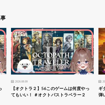
記事
2026.08.09
20
っ
【オクトラ２】56このゲームは何度やっ
ギ
てもいい！ ＃オクトパストラベラー２
弾