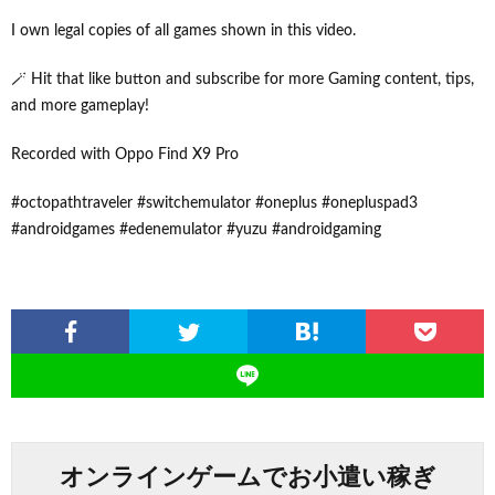
I own legal copies of all games shown in this video.
🪄 Hit that like button and subscribe for more Gaming content, tips,
and more gameplay!
Recorded with Oppo Find X9 Pro
#octopathtraveler #switchemulator #oneplus #onepluspad3
#androidgames #edenemulator #yuzu #androidgaming
オンラインゲームでお小遣い稼ぎ