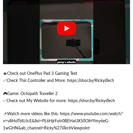
🔥Check out OnePlus Pad 3 Gaming Test
✅Check This Controller and More: https://shor.by/RickysTech
🎮Game: Octopath Traveller 2
✅Check out My Website for more: https://shor.by/RickysTech
📌Watch more videos like this: https://www.youtube.com/watch?
v=v8HoTblUJcE&list=PL6HjrFutr0BEHaUX50OiHYmy6eG-
1wGHN&ab_channel=Ricky%27sTechViewpoint