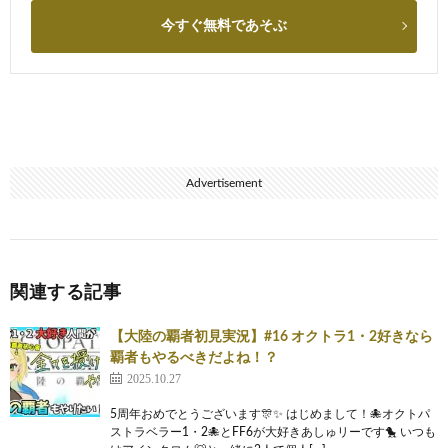
今すぐ無料であそぶ
Advertisement
関連する記事
【大陸の覇者初見実況】#16 オクトラ1・2好きなら
覇者もやるべきだよね！？
2025.10.27
5周年おめでとうございます🎊✨ はじめまして！🐙オクトパ
ストラベラー1・2🐙とFF6が大好きあしゅリーです🐤 いつも