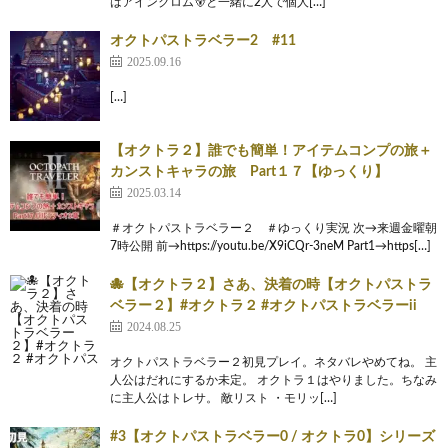
はアインクロム🐻と一緒に2人で個人[…]
オクトパストラベラー2 #11
2025.09.16
[…]
【オクトラ２】誰でも簡単！アイテムコンプの旅＋
カンストキャラの旅 Part１７【ゆっくり】
2025.03.14
＃オクトパストラベラー２ ＃ゆっくり実況 次→来週金曜朝
7時公開 前→https://youtu.be/X9iCQr-3neM Part1→https[…]
🐙【オクトラ２】さあ、決着の時【オクトパストラ
ベラー２】#オクトラ２ #オクトパストラベラーii
2024.08.25
オクトパストラベラー２初見プレイ。ネタバレやめてね。 主
人公はだれにするか未定。 オクトラ１はやりました。ちなみ
に主人公はトレサ。 敵リスト ・モリッ[…]
#3【オクトパストラベラー0 / オクトラ0】シリーズ