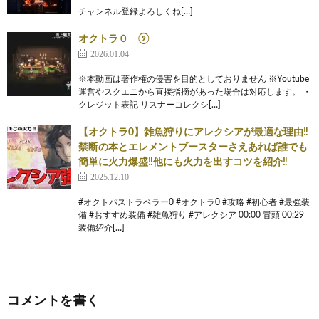
チャンネル登録よろしくね[…]
オクトラ０ ⑨
2026.01.04
※本動画は著作権の侵害を目的としておりません ※Youtube
運営やスクエニから直接指摘があった場合は対応します。 ・
クレジット表記 リスナーコレクシ[…]
【オクトラ0】雑魚狩りにアレクシアが最適な理由‼
禁断の本とエレメントブースターさえあれば誰でも
簡単に火力爆盛‼他にも火力を出すコツを紹介‼
2025.12.10
#オクトパストラベラー0 #オクトラ0 #攻略 #初心者 #最強装
備 #おすすめ装備 #雑魚狩り #アレクシア 00:00 冒頭 00:29
装備紹介[…]
コメントを書く