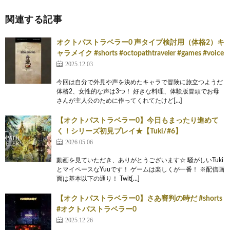
関連する記事
オクトパストラベラー0 声タイプ検討用（体格2）キ
ャラメイク #shorts #octopathtraveler #games #voice
2025.12.03
今回は自分で外見や声を決めたキャラで冒険に旅立つようだ
体格2、女性的な声は3つ！ 好きな料理、体験版冒頭でお母
さんが主人公のために作ってくれてたけど[…]
【オクトパストラベラー0】今日もまったり進めて
く！シリーズ初見プレイ★【Tuki/#6】
2026.05.06
動画を見ていただき、ありがとうございます☆ 騒がしいTuki
とマイペースなYuuです！ ゲームは楽しくが一番！ ※配信画
面は基本以下の通り！ Twit[…]
【オクトパストラベラー0】さあ審判の時だ #shorts
#オクトパストラベラー0
2025.12.26