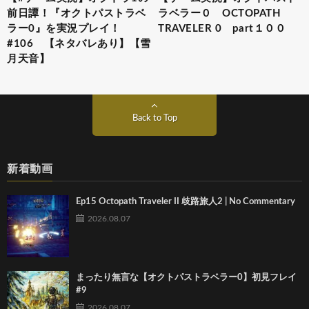
前日譚！『オクトパストラベ
ラベラー０ OCTOPATH
ラー0』を実況プレイ！
TRAVELER 0 part１００
#106 【ネタバレあり】【雪
月天音】
Back to Top
新着動画
Ep15 Octopath Traveler II 歧路旅人2 | No Commentary
2026.08.07
まったり無言な【オクトパストラベラー0】初見フレイ
#9
2026.08.07