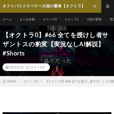
オクトパストラベラー大陸の覇者【オクトラ】
動画まとめ
ホーム
まとめ全般
オクトラ0
オクトラ2
大陸の覇者
実
【オクトラ0】#66 全てを授けし者サ
ザントスの豹変【実況なしAI解説】
#Shorts
2026.03.29
オクトラ0
HOME
オクトラ0
【オクトラ0】#66 全てを授けし者サザントスの豹変