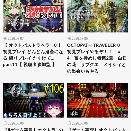
2026.08.07
2026.08.06
【 オクトパストラベラー0 】
OCTOPATH TRAVELER 0
初見プレイ どんどん鬼畜にな
初見プレイやるぞ！！ ＃
る 縛りプレイ たすけて…
4 富を極めし者第2章 白日
part11【 視聴者参加型 】
の花 サブクエ メイシィと
の出会いもやる
2026.08.06
2026.08.06
【#ゲーム実況】オクトラ1の
【ゲーム実況】オクトパスト