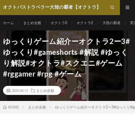
オクトパストラベラー大陸の覇者【オクトラ】
動画まとめ
ホーム
まとめ全般
オクトラ0
オクトラ2
大陸の覇者
実
ゆっくりゲーム紹介ーオクトラ2ー3#
ゆっくり#gameshorts #解説 #ゆっく
り解説#オクトラ#スクエニ#ゲーム
#rggamer #rpg #ゲーム
2026.04.15
まとめ全般
HOME
まとめ全般
ゆっくりゲーム紹介ーオクトラ2ー3#ゆっくり#games