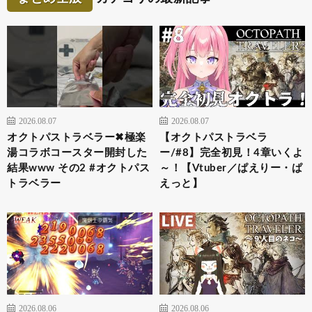
2026.08.07
2026.08.07
オクトパストラベラー✖︎極楽
【オクトパストラベラ
湯コラボコースター開封した
ー/#8】完全初見！4章いくよ
結果www その2 #オクトパス
～！【Vtuber／ぱえりー・ぱ
トラベラー
えっと】
2026.08.06
2026.08.06