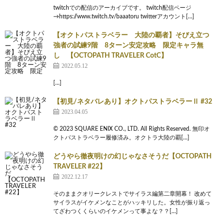
twitchでの配信のアーカイブです。 twitch配信ページ
→https://www.twitch.tv/baaatoru twitterアカウント[…]
【オクトパストラベラー 大陸の覇者】そびえ立つ
強者の試練9階 8ターン安定攻略 限定キャラ無
し 【OCTOPATH TRAVELER CotC】
2022.05.12
[…]
【初見/ネタバレあり】オクトパストラベラーⅡ #32
2023.04.05
© 2023 SQUARE ENIX CO., LTD. All Rights Reserved. 無印オ
クトパストラベラー履修済み。オクトラ大陸の覇[…]
どうやら徹夜明けの幻じゃなさそうだ【OCTOPATH
TRAVELER #22】
2022.12.17
そのままクオリークレストでサイラス編第二章開幕！ 改めて
サイラスがイケメンなことがハッキリした。女性が振り返っ
てざわつくくらいのイケメンって事よな？？[…]