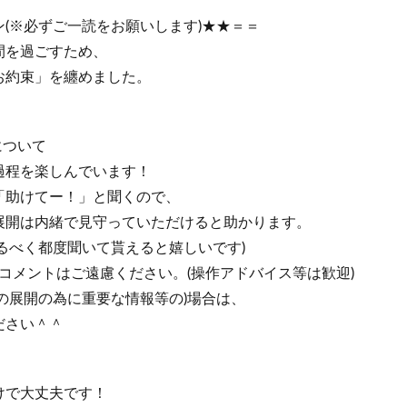
(※必ずご一読をお願いします)★★＝＝
間を過ごすため、
お約束」を纏めました。
について
過程を楽しんでいます！
「助けてー！」と聞くので、
展開は内緒で見守っていただけると助かります。
るべく都度聞いて貰えると嬉しいです)
的コメントはご遠慮ください。(操作アドバイス等は歓迎)
の展開の為に重要な情報等の)場合は、
ださい＾＾
けで大丈夫です！