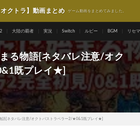
【オクトラ】動画まとめ
ゲーム動画をまとめてみました。
2
大陸の覇者
実況
Switch
ルビー
BGM
リセ
に始まる物語[ネタバレ注意/オク
&1既プレイ★]
る物語[ネタバレ注意/オクトパストラベラー2/★0&1既プレイ★]