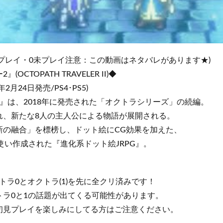
プレイ・0未プレイ注意：この動画はネタバレがあります★)
CTOPATH TRAVELER II)◆
2月24日発売/PS4･PS5)
』は、2018年に発売された「オクトラシリーズ」の続編。
れ、新たな8人の主人公による物語が展開される。
新の融合」を標榜し、ドット絵にCG効果を加えた、
を使い作成された『進化系ドット絵JRPG』。
トラ0とオクトラ(1)を先に全クリ済みです！
トラ0と1の話題が出てくる可能性があります。
初見プレイを楽しみにしてる方はご注意ください。