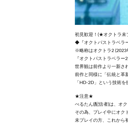
初見歓迎！(★オクトラ未
◆『オクトパストラベラー2』(O
※略称はオクトラ2 (2023年
『オクトパストラベラー2
世界観は前作より一新さ
前作と同様に「伝統と革
「HD-2D」という技術
★注意★
べるたん(配信者)は、オク
その為、プレイ中にオク
未プレイの方、これから