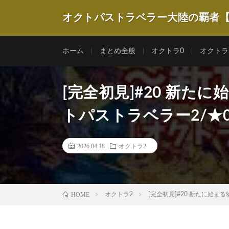
オクトパストラベラー大陸の覇者
ホーム
まとめ全般
オクトラ0
オクトラ
[完全初見]#20 新た
トパストラベラー2/★0
2026.04.18
オクトラ2
HOME
オクトラ2
[完全初見]#20 新たに始ま