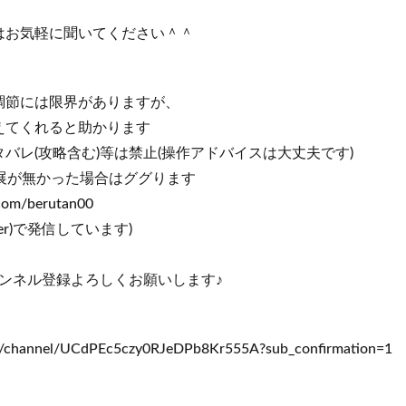
はお気軽に聞いてください＾＾
調節には限界がありますが、
てくれると助かります
バレ(攻略含む)等は禁止(操作アドバイスは大丈夫です)
展が無かった場合はググります
.com/berutan00
ter)で発信しています)
ンネル登録よろしくお願いします♪
！
m/channel/UCdPEc5czy0RJeDPb8Kr555A?sub_confirmation=1