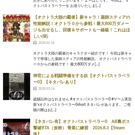
おきにありがとうございます！ よーはしです。 今回は、オ
クトパストラベラーを お送りいたしま[…]
【オクトラ大陸の覇者】新キャラ！薬師スティアの
性能解説！オクトラ０から参戦！最大800万ダメー
ジも出せるし、回復＆サポートも一線級！これはほ
しい(笑)
2026.01.16
オクトラ大陸の覇者のキャラクター紹介です！ 今回は新キャ
ラで登場した薬師スティアの性能解説。 オクトパストラベラ
ー０からの参戦です！ 最大800万ダメ[…]
神官による戦闘準備をする奴【オクトパストラベラ
ー0】【ネタバレあり】
2026.03.24
盗賊以外はなれません #オクトパストラベラー0 #ゲーム実況
新’sオクトパストラベラー0short ネタバレがあります。 ご視
聴の際はお[…]
【ネタバレ有】オクトパストラベラー0 AB裏ボス
撃破RTA（仮称） 青菜に練習 2026.8.3【Steam
版】