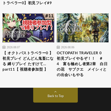
トラベラー0】初見フレイ#9
2026.08.07
2026.08.06
【 オクトパストラベラー0 】
OCTOPATH TRAVELER 0
初見プレイ どんどん鬼畜にな
初見プレイやるぞ！！ ＃
る 縛りプレイ たすけて…
4 富を極めし者第2章 白日
part11【 視聴者参加型 】
の花 サブクエ メイシィと
の出会いもやる
Back to Top