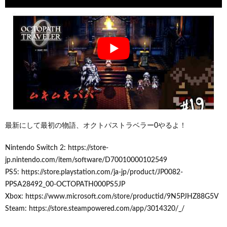
最新にして最初の物語、オクトパストラベラー0やるよ！
Nintendo Switch 2: https://store-
jp.nintendo.com/item/software/D70010000102549
PS5: https://store.playstation.com/ja-jp/product/JP0082-
PPSA28492_00-OCTOPATH000PS5JP
Xbox: https://www.microsoft.com/store/productid/9N5PJHZ88G5V
Steam: https://store.steampowered.com/app/3014320/_/