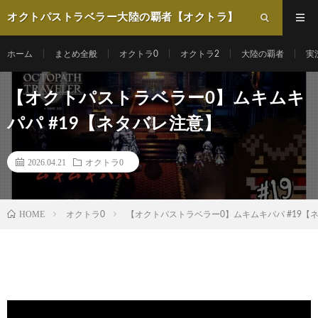
オクトパストラベラー大陸の覇者【オクトラ】
動画まとめ
ホーム
まとめ全般
オクトラ0
オクトラ2
大陸の覇者
実
【オクトパストラベラー0】ムキムキ
パパ #19【ネタバレ注意】
2026.04.21
オクトラ0
HOME
オクトラ0
【オクトパストラベラー0】ムキムキパパ #19【