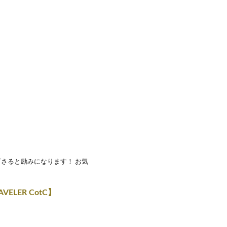
下さると励みになります！ お気
LER CotC】