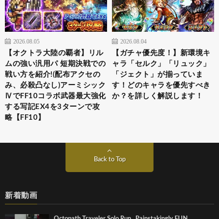
2026.08.05
2026.08.04
【オクトラ大陸の覇者】リル
【ガチャ優先度！】新環境キ
ムの強い汎用パ 短期決戦での
ャラ「セルク」「リュック」
戦い方を紹介!(配布アクセの
「ジェクト」が揃っていま
み、必殺凸なし)アーミシック
す！どのキャラを優先すべき
ⅣでFF10コラボ武器最大強化
か？を詳しく解説します！
する写記EX4を3ターンで攻
略【FF10】
Back to Top
新着動画
Octopath Traveler Solo Run_ Painstakingly FUN