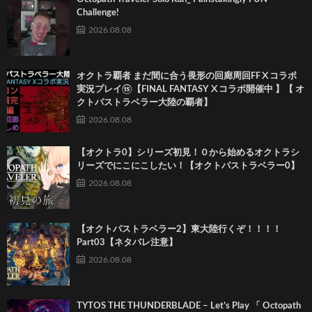
Challenge!
2026.08.08
オクトラ覇者 まだ間に合う畏形の回廊周回FFⅩコラボ
実況プレイ⑮【FINAL FANTASY Ⅹコラボ開催中 】【 オ
クトパストラベラー大陸の覇者】
2026.08.08
【オクトラ0】シリーズ初見！０から始めるオクトラシ
リーズでにこにこしたい！【オクトパストラベラー0】
2026.08.08
【オクトパストラベラー2】東大陸行くぞ！！！！
Part03【ネタバレ注意】
2026.08.08
TYTOS THE THUNDERBLADE – Let’s Play 「 Octopath