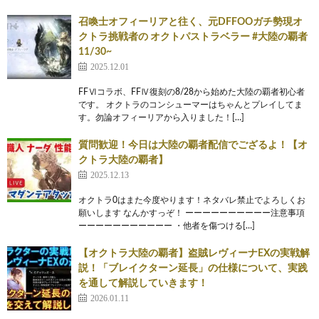
召喚士オフィーリアと往く、元DFFOOガチ勢現オ
クトラ挑戦者の オクトパストラベラー #大陸の覇者
11/30~
2025.12.01
FFⅥコラボ、FFⅣ復刻の8/28から始めた大陸の覇者初心者
です。 オクトラのコンシューマーはちゃんとプレイしてま
す。勿論オフィーリアから入りました！[…]
質問歓迎！今日は大陸の覇者配信でござるよ！【オ
クトラ大陸の覇者】
2025.12.13
オクトラ0はまた今度やります！ネタバレ禁止でよろしくお
願いします なんかすっぞ！ ーーーーーーーーーー注意事項
ーーーーーーーーーーー ・他者を傷つける[…]
【オクトラ大陸の覇者】盗賊レヴィーナEXの実戦解
説！「ブレイクターン延長」の仕様について、実践
を通して解説していきます！
2026.01.11