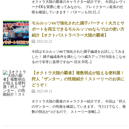
オクトラ大陸の覇者のキャラクター紹介です。 今回はレヴィ
ーナEXを実際に使ってみながら、 ブレイクターン延長の仕
様を確認していきます！ パターンも分け[…]
モルルッソexで強化された踊子パーティ！火力とサ
ポートを両立できるモルルッソexならではの使い方
紹介【オクトパストラベラー大陸の覇者】
2025.02.22
今回はモルルッソexで強化された踊子編成をお試ししてみま
した！ 踊子編成条件を満たしつつ威力アップ付与役をこなせ
るので非常に器用ですね〜 目次 0:0[…]
【オクトラ大陸の覇者】複数弱点が狙える便利屋！
狩人「ザンター」の性能紹介！ストーリーのお供に
どうぞ！
2023.09.12
オクトラ大陸の覇者のキャラクター紹介です。 今回は「狩人
のザンター」の性能を確認していきます。 弓だけでなく、複
数の弱点がつけるので、 ストーリー攻略[…]