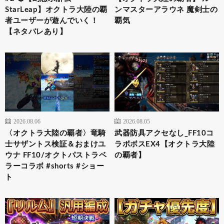
StarLeap】オクトラ大陸の覇
ンマスターアラウネ 魔剣士の
者ユーザーが遊んでいく！
覇気
【ネタバレあり】
2026.08.06
2026.08.05
〈オクトラ大陸の覇者〉竜騎
武器防具アクセなし_FF10コ
士サザントス検証＆おまけユ
ラボボスEX4【オクトラ大陸
ウナ FF10/オクトパストラベ
の覇者】
ラーコラボ #shorts #ショー
ト