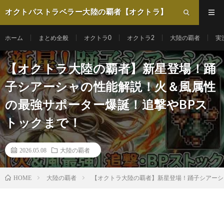
オクトパストラベラー大陸の覇者【オクトラ】
動画まとめ
ホーム
まとめ全般
オクトラ0
オクトラ2
大陸の覇者
実
【オクトラ大陸の覇者】新星登場！踊
子シアーシャの性能解説！火＆風属性
の最強サポーター爆誕！追撃やBPス
トックまで！
2026.05.08
大陸の覇者
HOME
大陸の覇者
【オクトラ大陸の覇者】新星登場！踊子シアーシ