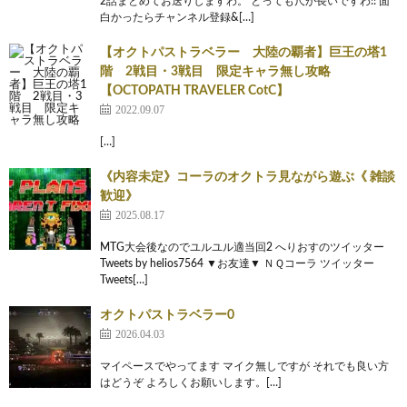
2話まとめてお送りしますわ。 とっても尺が長いですわ!! 面
白かったらチャンネル登録&[…]
【オクトパストラベラー 大陸の覇者】巨王の塔1
階 2戦目・3戦目 限定キャラ無し攻略
【OCTOPATH TRAVELER CotC】
2022.09.07
[…]
《内容未定》コーラのオクトラ見ながら遊ぶ《 雑談
歓迎》
2025.08.17
MTG大会後なのでユルユル適当回2 へりおすのツイッター
Tweets by helios7564 ▼お友達▼ ＮＱコーラ ツイッター
Tweets[…]
オクトパストラベラー0
2026.04.03
マイペースでやってます マイク無しですが それでも良い方
はどうぞ よろしくお願いします。[…]