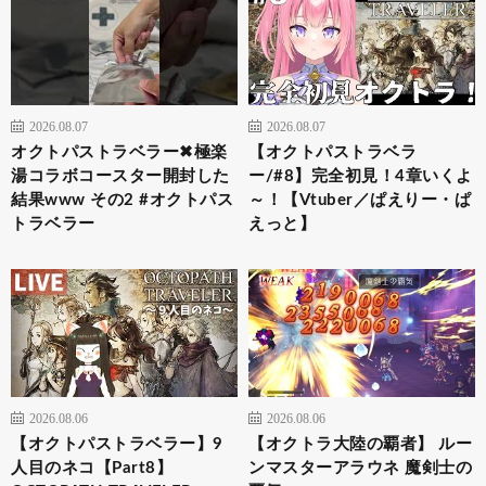
2026.08.07
2026.08.07
オクトパストラベラー✖︎極楽
【オクトパストラベラ
湯コラボコースター開封した
ー/#8】完全初見！4章いくよ
結果www その2 #オクトパス
～！【Vtuber／ぱえりー・ぱ
トラベラー
えっと】
2026.08.06
2026.08.06
【オクトパストラベラー】9
【オクトラ大陸の覇者】 ルー
人目のネコ【Part8】
ンマスターアラウネ 魔剣士の