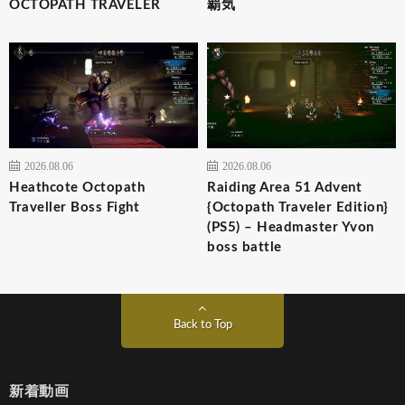
OCTOPATH TRAVELER
覇気
2026.08.06
2026.08.06
Heathcote Octopath
Raiding Area 51 Advent
Traveller Boss Fight
{Octopath Traveler Edition}
(PS5) – Headmaster Yvon
boss battle
Back to Top
新着動画