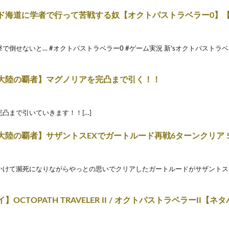
ド海道に学者で行って苦戦する奴【オクトパストラベラー0】
で倒せないと… #オクトパストラベラー0 #ゲーム実況 新’sオクトパストラベラ
大陸の覇者】マグノリアを完凸まで引く！！
凸まで引いていきます！！[…]
大陸の覇者】サザントスEXでガートルード再戦6ターンクリア 
かけて瀕死になりながらやっとの思いでクリアしたガートルードがサザントス
OCTOPATH TRAVELER II / オクトパストラベラーII【