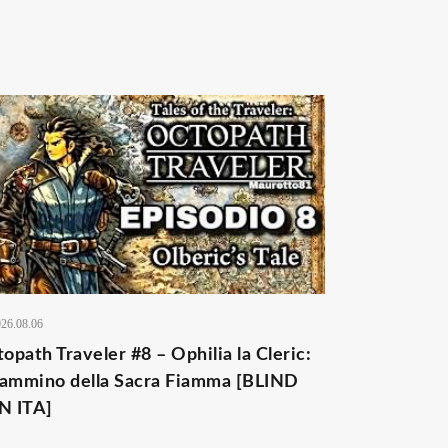
26.08.06
opath Traveler #8 – Ophilia la Cleric:
Cammino della Sacra Fiamma [BLIND
N ITA]