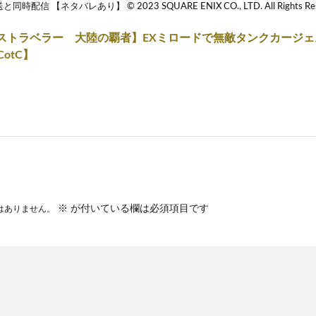
配信 【ネタバレあり】 © 2023 SQUARE ENIX CO., LTD. All Rights Rese
ストラベラー 大陸の覇者】EXミロードで無敵タンクカージェス
 CotC】
※
が付いている欄は必須項目です
はありません。