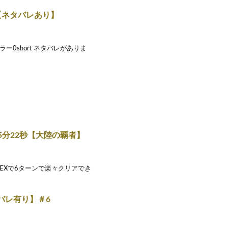
【ネタバレあり】
ー0short ネタバレがありま
5分22秒【大陸の覇者】
EXで6ターンで楽々クリアでき
ネタバレ有り】＃6