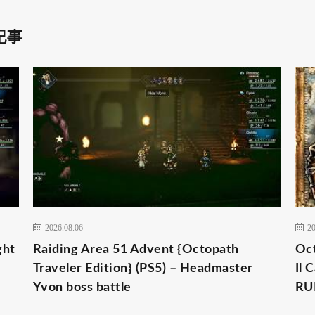
記事
2026.08.06
20
ght
Raiding Area 51 Advent {Octopath
Oct
Traveler Edition} (PS5) – Headmaster
Il 
Yvon boss battle
RU