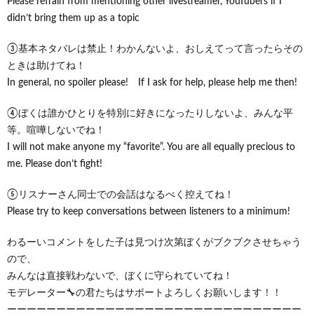
Please refrain from mentioning other livestreamer, YouTubers if I
didn’t bring them up as a topic
③基本ネタバレは禁止！わかんないよ、おしえてって言ったらその
ときは助けてね！
In general, no spoiler please! If I ask for help, please help me then!
④ぼくは誰かひとりを特別に好きになったりしないよ、みんな平
等。喧嘩しないでね！
I will not make anyone my “favorite”. You are all equally precious to
me. Please don’t fight!
⑤リスナーさん同士での会話はなるべく控えてね！
Please try to keep conversations between listeners to a minimum!
わるーいコメントをした子は見つけ次第ぼくがブクブクさせちゃう
ので、
みんなは直接戦わないで、ぼくに守られていてね！
モデレーター🔧の君たちはサポートよろしくお願いします！！
ーーーーーーーーーーーーーーーーーーーーーーーーーーーーーー