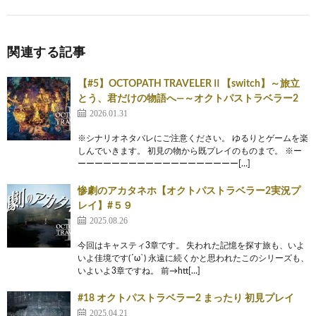
関連する記事
【#5】OCTOPATH TRAVELERⅡ【switch】～旅立
とう、君だけの物語へ―～オクトパストラベラー2
2026.01.31
※シナリオネタバレにご注意ください。 ゆるりとゲームを楽
しんでいきます。 初見の物から既プレイのものまで。 ※ー
ーーーーーーーーーーーーーーーーーーー[…]
惨劇のアカタネホ【オクトパストラベラー2実況プ
レイ】#５９
2025.08.26
今回はキャスティ3章です。 失われた記憶を探す旅も、いよ
いよ佳境です(´ω`) 永遠に続くかと思われたこのシリーズも、
いよいよ3章ですね。 前→htt[…]
#18 オクトパストラベラー2 まったり 初見プレイ
2025.04.21