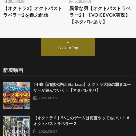
2026.08.08
2026.08.08
【オクトラ2】オクトパスト
異常な男【オクトパストラベ
ラベラー2を遊ぶ配信
ラー2】【VOICEVOX実況】
【ネタバレあり】
Back to Top
新着動画
#4 🔴【幻想水滸伝 StarLeap】オクトラ大陸の覇者ユー
ザーが遊んでいく！【ネタバレあり】
2026.08.09
【オクトラ２】56このゲームは何度やってもいい！ ＃
オクトパストラベラー２
2026.08.09