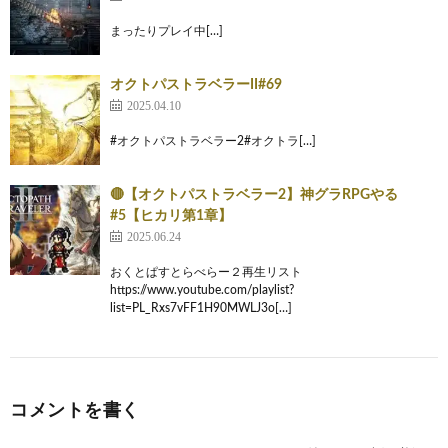
まったりプレイ中[…]
オクトパストラベラーII#69
2025.04.10
#オクトパストラベラー2#オクトラ[…]
🔴【オクトパストラベラー2】神グラRPGやる
#5【ヒカリ第1章】
2025.06.24
おくとぱすとらべらー２再生リスト
https://www.youtube.com/playlist?
list=PL_Rxs7vFF1H90MWLJ3o[…]
コメントを書く