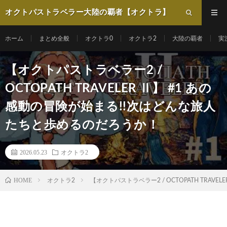
オクトパストラベラー大陸の覇者【オクトラ】
動画まとめ
ホーム
まとめ全般
オクトラ0
オクトラ2
大陸の覇者
実
【オクトパストラベラー2 /
OCTOPATH TRAVELER Ⅱ】 #1 あの
感動の冒険が始まる!!次はどんな旅人
たちと歩めるのだろうか！
2026.05.23
オクトラ2
HOME
オクトラ2
【オクトパストラベラー2 / OCTOPATH TRA