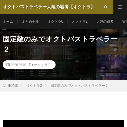
オクトパストラベラー大陸の覇者【オクトラ】
動画まとめ
ホーム
まとめ全般
オクトラ0
オクトラ2
大陸の覇者
実
固定敵のみでオクトパストラベラー
２
2026.06.07
オクトラ2
HOME
オクトラ2
固定敵のみでオクトパストラベラー２