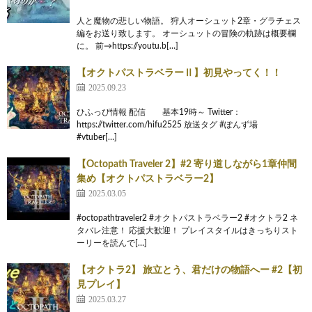
人と魔物の悲しい物語。 狩人オーシュット2章・グラチェス
編をお送り致します。 オーシュットの冒険の軌跡は概要欄
に。 前→https://youtu.b[…]
【オクトパストラベラーⅡ】初見やってく！！
2025.09.23
ひふっぴ情報 配信 基本19時～ Twitter：
https://twitter.com/hifu2525 放送タグ #ぽんず場
#vtuber[…]
【Octopath Traveler 2】#2 寄り道しながら1章仲間
集め【オクトパストラベラー2】
2025.03.05
#octopathtraveler2 #オクトパストラベラー2 #オクトラ2 ネ
タバレ注意！ 応援大歓迎！ プレイスタイルはきっちりスト
ーリーを読んで[…]
【オクトラ2】 旅立とう、君だけの物語へー #2【初
見プレイ】
2025.03.27