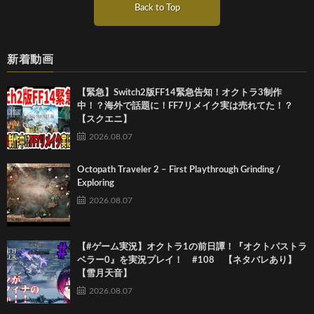
Back to Top
新着動画
【緊急】Switch2版FF14緊急告知！オクトラ3制作
中！？海外で話題に！FF7リメイク実は売れてた！？
【スクエニ】
2026.08.07
Octopath Traveler 2 – First Playthrough Grinding /
Exploring
2026.08.07
【#ゲーム実況】オクトラ1の前日譚！『オクトパストラ
ベラー0』を実況プレイ！ #108 【ネタバレあり】
【雪月天音】
2026.08.07