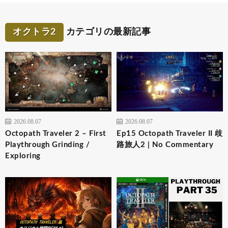
オクトラ2
カテゴリの最新記事
2026.08.07
2026.08.07
Octopath Traveler 2 – First
Ep15 Octopath Traveler II 歧
Playthrough Grinding /
路旅人2 | No Commentary
Exploring