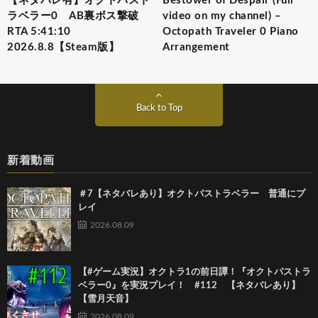
【ネタバレ有】オクトパスト
Bestower of Despair (Full
ラベラー0 AB裏ボス撃破
video on my channel) –
RTA 5:41:10
Octopath Traveler 0 Piano
2026.8.8【Steam版】
Arrangement
Back to Top
新着動画
＃7【ネタバレあり】オクトパストラベラー 普通にプ
レイ
2026.08.09
【#ゲーム実況】オクトラ1の前日譚！『オクトパストラ
ベラー0』を実況プレイ！ #112 【ネタバレあり】
【雪月天音】
2026.08.09