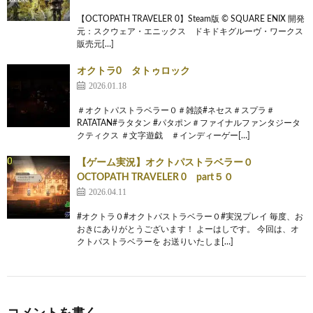
【OCTOPATH TRAVELER 0】Steam版 © SQUARE ENIX 開発
元：スクウェア・エニックス ドキドキグルーヴ・ワークス
販売元[…]
オクトラ0 タトゥロック
2026.01.18
＃オクトパストラベラー０＃雑談#ネセス＃スプラ＃
RATATAN#ラタタン #パタポン＃ファイナルファンタジータ
クティクス ＃文字遊戯 ＃インディーゲー[…]
【ゲーム実況】オクトパストラベラー０
OCTOPATH TRAVELER 0 part５０
2026.04.11
#オクトラ０#オクトパストラベラー０#実況プレイ 毎度、お
おきにありがとうございます！ よーはしです。 今回は、オ
クトパストラベラーを お送りいたしま[…]