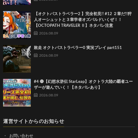
【オクトパストラベラー2 】完全初見!! #12 ２章だ!!狩
人オーシュットと３章学者オズバルドいくぜ！！
【OCTOPATH TRAVELER Ⅱ】ネタバレ注意
2026.08.09
敗走 オクトパストラベラー0 実況プレイ part151
2026.08.09
#4 🔴【幻想水滸伝 StarLeap】オクトラ大陸の覇者ユー
ザーが遊んでいく！【ネタバレあり】
2026.08.09
運営サイトからのお知らせ
お問い合わせ