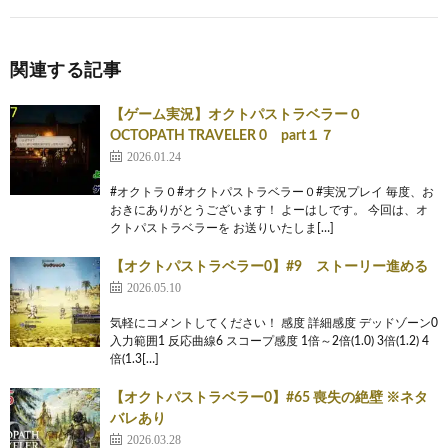
関連する記事
【ゲーム実況】オクトパストラベラー０
OCTOPATH TRAVELER 0 part１７
2026.01.24
#オクトラ０#オクトパストラベラー０#実況プレイ 毎度、お
おきにありがとうございます！ よーはしです。 今回は、オ
クトパストラベラーを お送りいたしま[…]
【オクトパストラベラー0】#9 ストーリー進める
2026.05.10
気軽にコメントしてください！ 感度 詳細感度 デッドゾーン0
入力範囲1 反応曲線6 スコープ感度 1倍～2倍(1.0) 3倍(1.2) 4
倍(1.3[…]
【オクトパストラベラー0】#65 喪失の絶壁 ※ネタ
バレあり
2026.03.28