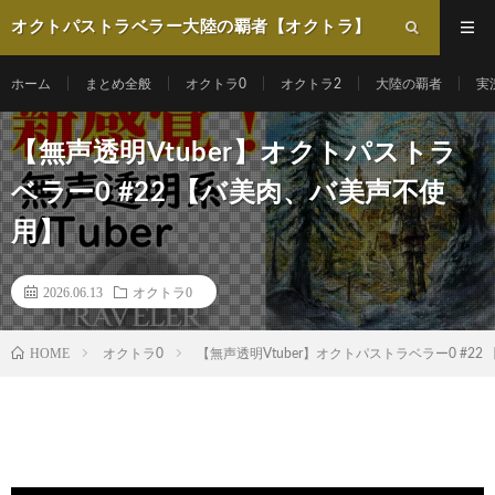
オクトパストラベラー大陸の覇者【オクトラ】
動画まとめ
ホーム
まとめ全般
オクトラ0
オクトラ2
大陸の覇者
実
【無声透明Vtuber】オクトパストラ
ベラー0 #22 【バ美肉、バ美声不使
用】
2026.06.13
オクトラ0
HOME
オクトラ0
【無声透明Vtuber】オクトパストラベラー0 #2