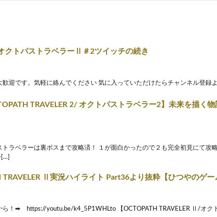
オクトパストラベラーⅡ＃2ツイッチの続き
大歓迎です。気軽に絡んでください 気に入っていただけたらチャンネル登録よ
OCTOPATH TRAVELER 2/ オクトパストラベラー2】未来を
ストラベラーは裏ボスまで攻略済！ １が面白かったので２も完全初見にて攻略
[…]
H TRAVELER Ⅱ実況ハイライト Part36より抜粋【ひつやのゲーム
➡ https://youtu.be/k4_5P1WHLto 【OCTOPATH TRAVELER Ⅱ