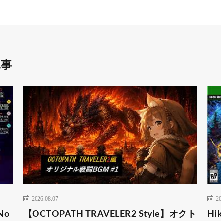
記事
2026.08.07
20
No
【OCTOPATH TRAVELER2 Style】オクト
Hik