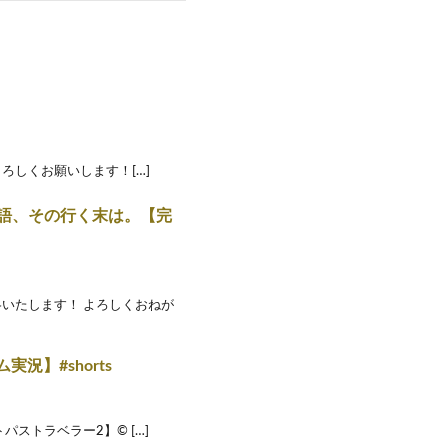
ろしくお願いします！[…]
描く物語、その行く末は。【完
いたします！ よろしくおねが
実況】#shorts
/オクトパストラベラー2】© […]