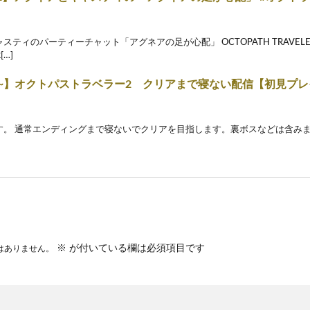
スティのパーティーチャット「アグネアの足が心配」 OCTOPATH TRAVELE
[…]
目~】オクトパストラベラー2 クリアまで寝ない配信【初見プ
す。 通常エンディングまで寝ないでクリアを目指します。裏ボスなどは含みませ
※
が付いている欄は必須項目です
はありません。