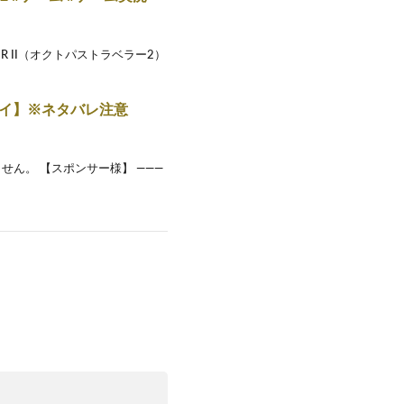
R II（オクトパストラベラー2）
レイ】※ネタバレ注意
ん。 【スポンサー様】 ———