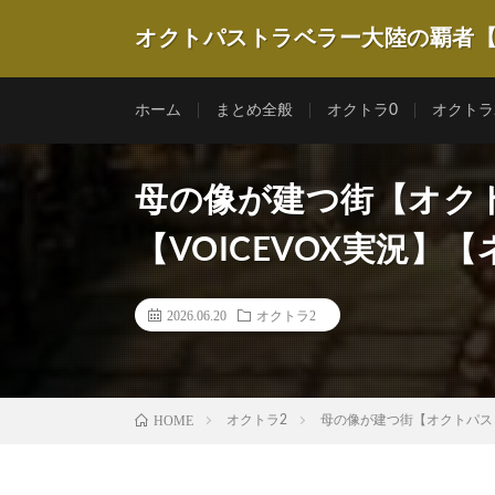
オクトパストラベラー大陸の覇者
ホーム
まとめ全般
オクトラ0
オクトラ
母の像が建つ街【オク
【VOICEVOX実況】
2026.06.20
オクトラ2
HOME
オクトラ2
母の像が建つ街【オクトパスト