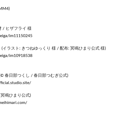
MM4)
/ ヒザフライ 様
p/seiga/im11150245
ラスト: きつねゆっくり 様 / 配布: 冥鳴ひまり公式 様)
p/seiga/im10918538
ぎ(© 春日部つくし / 春日部つむぎ公式)
cial.studio.site/
© 冥鳴ひまり公式)
eihimari.com/