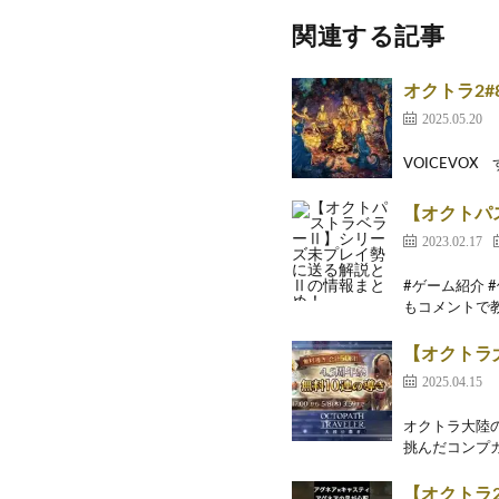
関連する記事
オクトラ2#
2025.05.20
VOICEVOX
【オクトパ
2023.02.17
#ゲーム紹介 
もコメントで教
【オクトラ大陸
2025.04.15
オクトラ大陸
挑んだコンプガチ
【オクトラ