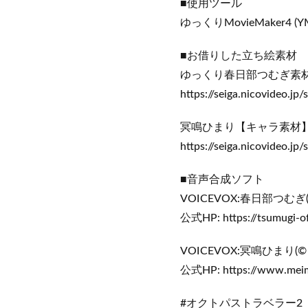
■使用ツール
ゆっくりMovieMaker4 (Y
■お借りした立ち絵素材
ゆっくり春日部つむぎ素材 
https://seiga.nicovideo.j
冥鳴ひまり【キャラ素材】(イ
https://seiga.nicovideo.j
■音声合成ソフト
VOICEVOX:春日部つむ
公式HP: https://tsumugi-offi
VOICEVOX:冥鳴ひまり(
公式HP: https://www.meim
#オクトパストラベラー2