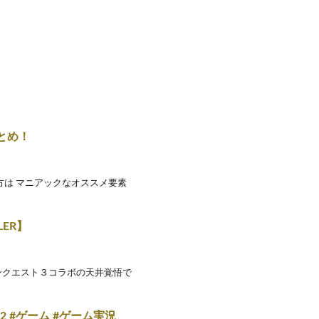
とめ！
方は マニアックなオススメ要素
LER】
ンクエスト３コラボの天井覚悟で
 #ゲーム #ゲーム実況