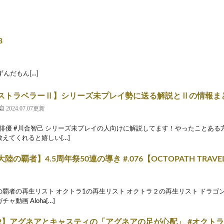
8
 ずんだもん[…]
ストラベラーⅡ】シリーズ未プレイ勢に送る解説とⅡの情報ま
2024.07.07更新
#俳優 #川合智己 シリーズ未プレイの人向けに解説してます！やったことある
えてくれると嬉しい[…]
の覇者】4.5周年祭50連の導き #.076【OCTOPATH TRAVE
の覇者の再生リスト オクトラ1の再生リスト オクトラ２の再生リスト ドラゴ
ャ動画 Aloha[…]
2】アグネアとキャスティの「アグネアの足が心配」 #オクトラ2