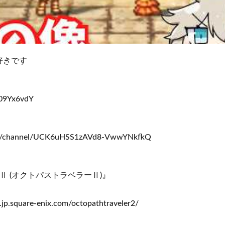
好きです
609Yx6vdY
om/channel/UCK6uHSS1zAVd8-VwwYNkfkQ
ER Ⅱ (オクトパストラベラーⅡ)』
quare-enix.com/octopathtraveler2/