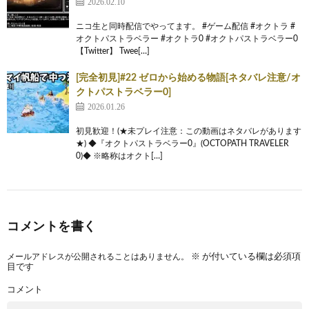
2026.02.10
ニコ生と同時配信でやってます。 #ゲーム配信 #オクトラ #
オクトパストラベラー #オクトラ0 #オクトパストラベラー0
【Twitter】 Twee[…]
[完全初見]#22 ゼロから始める物語[ネタバレ注意/オ
クトパストラベラー0]
2026.01.26
初見歓迎！(★未プレイ注意：この動画はネタバレがあります
★) ◆『オクトパストラベラー0』(OCTOPATH TRAVELER
0)◆ ※略称はオクト[…]
コメントを書く
メールアドレスが公開されることはありません。
※
が付いている欄は必須項
目です
コメント