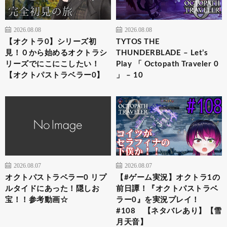
2026.08.08
2026.08.08
【オクトラ0】シリーズ初
TYTOS THE
見！０から始めるオクトラシ
THUNDERBLADE – Let’s
リーズでにこにこしたい！
Play 「 Octopath Traveler 0
【オクトパストラベラー0】
」 – 10
2026.08.07
2026.08.07
オクトパストラベラー0 リプ
【#ゲーム実況】オクトラ1の
ルタイドにあった！隠しお
前日譚！『オクトパストラベ
宝！！参考動画☆
ラー0』を実況プレイ！
#108 【ネタバレあり】【雪
月天音】