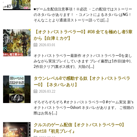
■ゲーム生配信注意事項！※必読 ・この配信ではストーリー
のネタバレがあります！ ・コメントによるネタバレはNG！
そんなことより通過済ストーリー語ってほ[…]
【オクトパストラベラー0】#08 全てを極めし者5章
から【白津ミカゲ】
2026.03.01
オクトパストラベラー最新作 オクトパストラベラー0を楽し
みながら実況プレイしていきます プレイ遍歴は1作目(途中)、
2作目クリア(裏ボス残す)、大陸の[…]
タウンレベル8で感動する奴【オクトパストラベラ
ー0】【ネタバレあり】
2026.03.22
ぞろぞろぞろぞろ #オクトパストラベラー0 #ゲーム実況 新’s
オクトパストラベラー0short ネタバレがあります。 ご視聴の
際はお気を[…]
クルスのゲーム配信【オクトパストラベラー0】
Part18『初見プレイ』