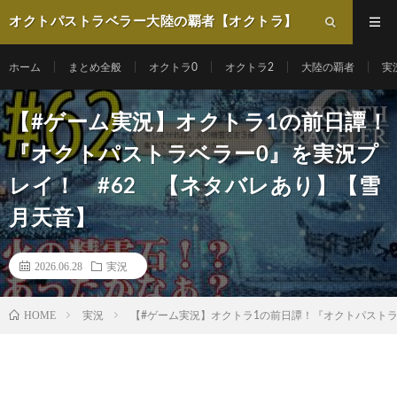
オクトパストラベラー大陸の覇者【オクトラ】
動画まとめ
ホーム
まとめ全般
オクトラ0
オクトラ2
大陸の覇者
実
【#ゲーム実況】オクトラ1の前日譚！
『オクトパストラベラー0』を実況プ
レイ！ #62 【ネタバレあり】【雪
月天音】
2026.06.28
実況
HOME
実況
【#ゲーム実況】オクトラ1の前日譚！『オクトパストラ