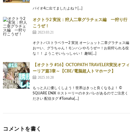
バイオ4に出てましたよね？[…]
オクトラ2 実況：狩人二章グラチェス編 一狩り行
こうぜ！
2023.03.21
オクトパストラベラー2 実況 オーシュット二章グラチェス編
おーい、グラちゃん！モンハンやろうぜー！お前狩られる役
な！！ ようこそいらっしゃい！ 趣味[…]
【オクトラ #16】OCTOPATH TRAVELER実況オフィ
ーリア篇3章～【CBE/電脳超人トマホーク】
2025.10.28
もっと人に優しくしよう！世界はきっと良くなるよ！ ©
SQUARE ENIX ※ストーリーのネタバレがあるのでご注意く
ださい 配信タグ #Tomaha[…]
コメントを書く