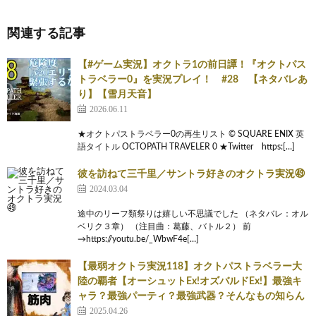
関連する記事
【#ゲーム実況】オクトラ1の前日譚！『オクトパス
トラベラー0』を実況プレイ！ #28 【ネタバレあ
り】【雪月天音】
2026.06.11
★オクトパストラベラー0の再生リスト © SQUARE ENIX 英
語タイトル OCTOPATH TRAVELER 0 ★Twitter https:[…]
彼を訪ねて三千里／サントラ好きのオクトラ実況㊾
2024.03.04
途中のリーフ類祭りは嬉しい不思議でした （ネタバレ：オル
ベリク３章） （注目曲：葛藤、バトル２） 前
→https://youtu.be/_WbwF4e[…]
【最弱オクトラ実況118】オクトパストラベラー大
陸の覇者【オーシュットEx!オズバルドEx!】最強キ
ャラ？最強パーティ？最強武器？そんなもの知らん
2025.04.26