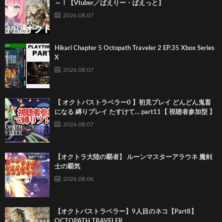
～！【Vtuber／ぱえりー・ぱえっと】
2026.08.07
Hikari Chapter 5 Octopath Traveler 2 EP.35 Xbox Series
X
2026.08.07
【 オクトパストラベラー0 】初見プレイ どんどん鬼畜
になる 縛りプレイ たすけて… part11【 視聴者参加型 】
2026.08.07
【オクトラ大陸の覇者】 ルーンマスターアラウネ 魔剣
士の覇気
2026.08.06
【オクトパストラベラー】9人目のネコ【Part8】
OCTOPATH TRAVELER