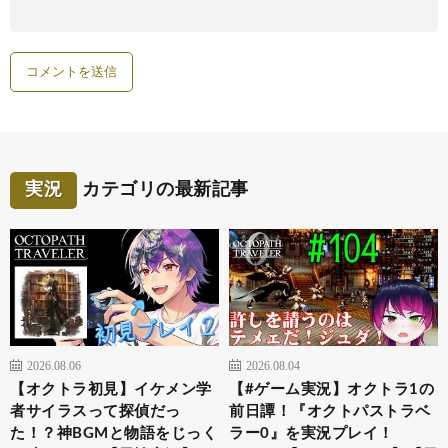
実況
カテゴリの最新記事
2026.08.06
2026.08.04
【オクトラ初見】イケメン学
【#ゲーム実況】オクトラ1の
者サイラスって探偵だっ
前日譚！『オクトパストラベ
た！？神BGMと物語をじっく
ラー0』を実況プレイ！