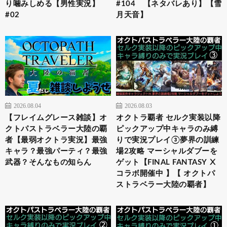
り噛みしめる【男性実況】
#104 【ネタバレあり】【雪
#02
月天音】
2026.08.04
2026.08.03
【フレイムグレース雑談】オ
オクトラ覇者 セルク実装以降
クトパストラベラー大陸の覇
ピックアップ中キャラのみ縛
者【最弱オクトラ実況】最強
りで実況プレイ③夢界の訓練
キャラ？最強パーティ？最強
場2攻略 マーシャルダブーを
武器？そんなもの知らん
ゲット【FINAL FANTASY Ⅹ
コラボ開催中 】【 オクトパ
ストラベラー大陸の覇者】