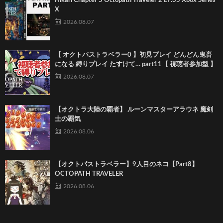
Hikari Chapter 5 Octopath Traveler 2 EP.35 Xbox Series
X
2026.08.07
【 オクトパストラベラー0 】初見プレイ どんどん鬼畜
になる 縛りプレイ たすけて… part11【 視聴者参加型 】
2026.08.07
【オクトラ大陸の覇者】 ルーンマスターアラウネ 魔剣
士の覇気
2026.08.06
【オクトパストラベラー】9人目のネコ【Part8】
OCTOPATH TRAVELER
2026.08.06