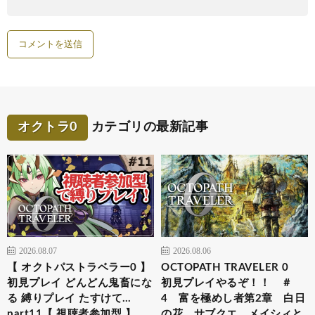
オクトラ0
カテゴリの最新記事
2026.08.07
2026.08.06
【 オクトパストラベラー0 】
OCTOPATH TRAVELER 0
初見プレイ どんどん鬼畜にな
初見プレイやるぞ！！ ＃
る 縛りプレイ たすけて…
4 富を極めし者第2章 白日
part11【 視聴者参加型 】
の花 サブクエ メイシィと