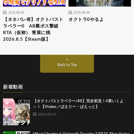
2026.08.06
2026.08.06
【ネタバレ有】オクトパスト
オクトラ0やるよ
ラベラー0 AB裏ボス撃破
RTA（仮称） 青菜に桃
2026.8.5【Steam版】
Back to Top
新着動画
【オクトパストラベラー/#8】完全初見！4章いくよ
～！【Vtuber／ぱえりー・ぱえっと】
2026.08.07