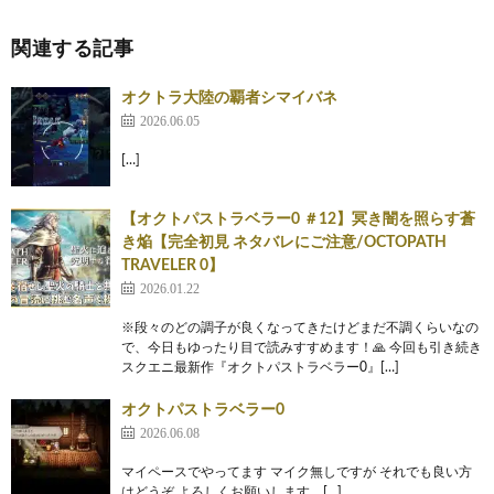
関連する記事
オクトラ大陸の覇者シマイバネ
2026.06.05
[…]
【オクトパストラベラー0 ＃12】冥き闇を照らす蒼
き焔【完全初見 ネタバレにご注意/OCTOPATH
TRAVELER 0】
2026.01.22
※段々のどの調子が良くなってきたけどまだ不調くらいなの
で、今日もゆったり目で読みすすめます！🙏 今回も引き続き
スクエニ最新作『オクトパストラベラー0』[…]
オクトパストラベラー0
2026.06.08
マイペースでやってます マイク無しですが それでも良い方
はどうぞ よろしくお願いします。[…]