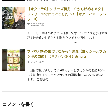
【オクトラ0】シリーズ初見！０から始めるオクト
ラシリーズでにこにこしたい！【オクトパストラベ
ラー0】
2026.07.30
ストーリー関連のネタバレは禁止です アドバイスとかは大歓
迎！過去作のお話とかも聞きたいです✨️ 再生リスト
─────────────────────[…]
ブドウバチの気づけなかった調査【ヨッシーとフカ
シギの図鑑】【ネタバレあり】#shorts
2026.05.24
一回目で気づきたいです #ヨッシーとフカシギの図鑑 #ゲー
ム実況 新’sヨッシーとフカシギの図鑑short ネタバレがあり
ます。 ご視聴の[…]
コメントを書く